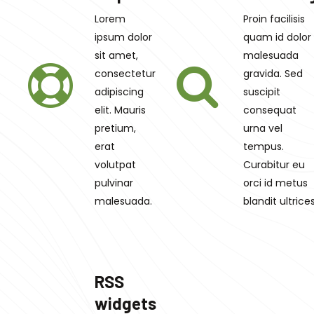
Lorem
Proin facilisis
ipsum dolor
quam id dolor
sit amet,
malesuada
consectetur
gravida. Sed
adipiscing
suscipit
elit. Mauris
consequat
pretium,
urna vel
erat
tempus.
volutpat
Curabitur eu
pulvinar
orci id metus
malesuada.
blandit ultrices
RSS
widgets