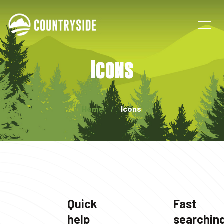
Icons
Home
Icons
Quick
Fast
help
searchin